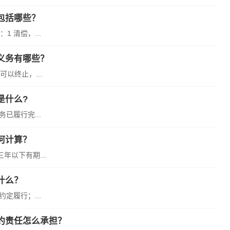
包括哪些？
 清偿，...
义务有哪些？
以终止，...
是什么?
已履行完...
何计算？
以下有期...
什么？
定履行；...
约责任怎么承担？