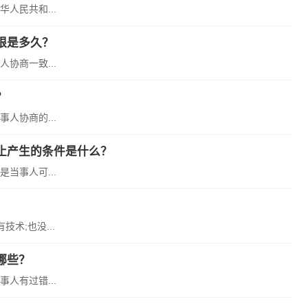
人民共和...
限是多久？
协商一致...
？
人协商的...
止产生的条件是什么？
当事人可...
术;也没...
哪些？
人有过错...