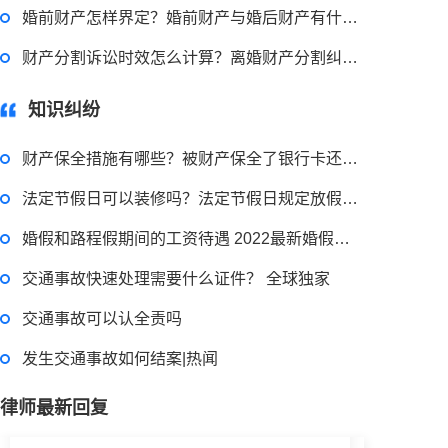
婚前财产怎样界定？婚前财产与婚后财产有什么区别？
申请无抵押贷款的方式有哪些？北京企业无抵押贷款如何申请？
财产分割诉讼时效怎么计算？离婚财产分割纠纷官司诉讼有哪些程序？
2023-03-29 16:54:32
知识纠纷
律师回答区
财产保全措施有哪些？被财产保全了银行卡还能用吗？
法定节假日可以装修吗？法定节假日规定放假天数是多少天？
小额担保贷款有什么用途？哪些项目属于微利项目？什么是小额担保贷款？
婚假和路程假期间的工资待遇 2022最新婚假国家规定内容是什么？
交通事故快速处理需要什么证件？ 全球独家
2023-03-29 16:54:32
交通事故可以认全责吗
律师回答区
发生交通事故如何结案|热闻
小额贷款如何贷？小额贷款不还最终有什么后果？工行个人小额贷款的条件是什么？
律师最新回复