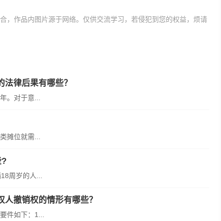
合，作品内图片源于网络。仅供交流学习，若侵犯到您的权益，烦请
的撤销权的时效
无效合同的五种情形
的法律后果有哪些？
。对于意...
摊位就需...
?
周岁的人...
权人撤销权的情形有哪些？
如下：1...