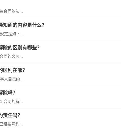
合同依法...
通知函的内容是什么？
定是如下...
解除的区别有哪些？
同的义务...
的区别在哪？
人自己约...
解除吗？
合同的解...
约责任吗？
经按照约...