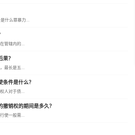
是什么罪暴力...
？
管辖内的...
后果？
最长是五...
使条件是什么？
人对于债...
的撤销权的期间是多久？
使一般需...