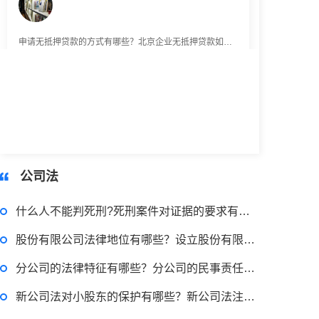
申请无抵押贷款的方式有哪些？北京企业无抵押贷款如何申请？
2023-03-29 16:54:32
律师回答区
小额担保贷款有什么用途？哪些项目属于微利项目？什么是小额担保贷款？
公司法
2023-03-29 16:54:32
什么人不能判死刑?死刑案件对证据的要求有哪些?
律师回答区
股份有限公司法律地位有哪些？设立股份有限公司的法律意见书
小额贷款如何贷？小额贷款不还最终有什么后果？工行个人小额贷款的条件是什么？
分公司的法律特征有哪些？分公司的民事责任由谁承担？
新公司法对小股东的保护有哪些？新公司法注册资本认缴期限是多久？
2023-03-29 16:54:32