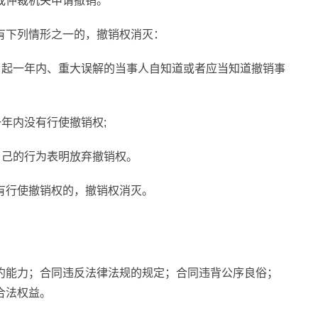
或仲裁机关申请撤销。
有下列情形之一的，撤销权消灭：
日起一年内、重大误解的当事人自知道或者应当知道撤销事
一年内没有行使撤销权;
自己的行为表明放弃撤销权。
有行使撤销权的，撤销权消灭。
约能力；合同违反法律法规的规定；合同违背公序良俗；
合法权益。