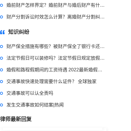
婚前财产怎样界定？婚前财产与婚后财产有什么区别？
申请无抵押贷款的方式有哪些？北京企业无抵押贷款如何申请？
财产分割诉讼时效怎么计算？离婚财产分割纠纷官司诉讼有哪些程序？
2023-03-29 16:54:32
知识纠纷
律师回答区
财产保全措施有哪些？被财产保全了银行卡还能用吗？
法定节假日可以装修吗？法定节假日规定放假天数是多少天？
小额担保贷款有什么用途？哪些项目属于微利项目？什么是小额担保贷款？
婚假和路程假期间的工资待遇 2022最新婚假国家规定内容是什么？
2023-03-29 16:54:32
交通事故快速处理需要什么证件？ 全球独家
律师回答区
交通事故可以认全责吗
发生交通事故如何结案|热闻
小额贷款如何贷？小额贷款不还最终有什么后果？工行个人小额贷款的条件是什么？
律师最新回复
2023-03-29 16:54:32