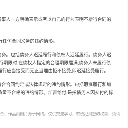
当事人一方明确表示或者以自己的行为表明不履行合同的
履行任何合同义务的违约情形。
债务。包括债务人迟延履行和债权人迟延履行。债务人迟
行期限时,在债权人指定的合理期限届满,债务人未履行债
履行应当接受而无正当理由拒不接受,即迟延接受履行。
符合合同约定或法律规定的违约情形。包括瑕疵履行和加
质量不合格的违约情形。加害给付,是指债务人因交付的标
。
合，作品内图片源于网络。仅供交流学习，若侵犯到您的权益，烦请
合同赔偿金
违反合同终止合约的情形