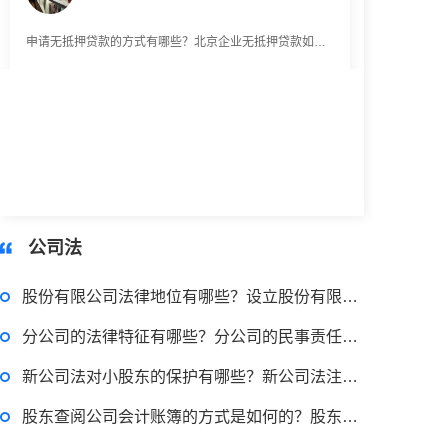
申请无抵押贷款的方式有哪些？北京企业无抵押贷款如何申请？
2023-03-29 16:54:32
律师回答区
小额担保贷款有什么用途？哪些项目属于微利项目？什么是小额担保贷款？
公司法
2023-03-29 16:54:32
律师回答区
股份有限公司法律地位有哪些？设立股份有限公司的法律意见书
分公司的法律特征有哪些？分公司的民事责任由谁承担？
小额贷款如何贷？小额贷款不还最终有什么后果？工行个人小额贷款的条件是什么？
新公司法对小股东的保护有哪些？新公司法注册资本认缴期限是多久？
股东查阅公司会计账簿的方式是如何的？股东查阅账簿正当目的怎么认定？
2023-03-29 16:54:32