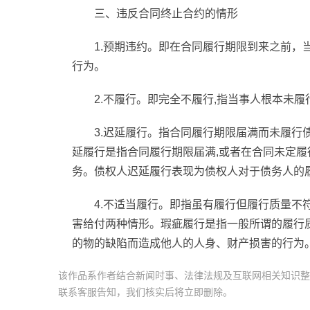
三、违反合同终止合约的情形
1.预期违约。即在合同履行期限到来之前，
行为。
2.不履行。即完全不履行,指当事人根本未
3.迟延履行。指合同履行期限届满而未履行
延履行是指合同履行期限届满,或者在合同未定履
务。债权人迟延履行表现为债权人对于债务人的
4.不适当履行。即指虽有履行但履行质量不
害给付两种情形。瑕疵履行是指一般所谓的履行
的物的缺陷而造成他人的人身、财产损害的行为
该作品系作者结合新闻时事、法律法规及互联网相关知识整
联系客服告知，我们核实后将立即删除。
标签：
单方终止