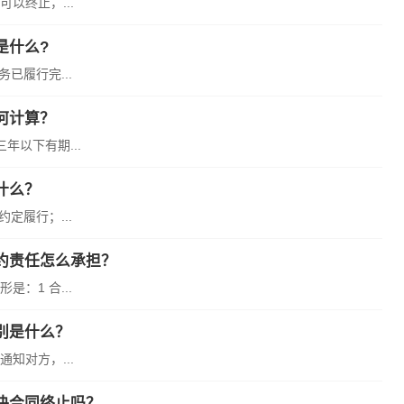
以终止，...
是什么?
已履行完...
何计算？
以下有期...
什么？
定履行；...
约责任怎么承担？
：1 合...
别是什么？
知对方，...
决合同终止吗？