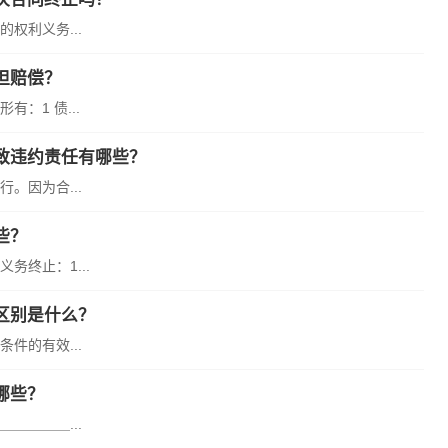
权利义务...
担赔偿？
：1 债...
致违约责任有哪些？
。因为合...
些？
终止：1...
区别是什么？
件的有效...
哪些？
＿＿＿＿...