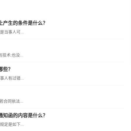
止产生的条件是什么？
当事人可...
术;也没...
哪些？
人有过错...
合同依法...
通知函的内容是什么？
定是如下...