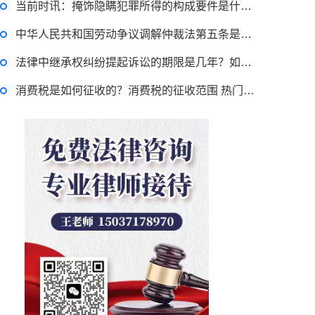
当前时讯：掩饰隐瞒犯罪所得的构成要件是什么？掩饰隐瞒犯罪所得的认定要从哪几个方面来认定？
中华人民共和国劳动争议调解仲裁法第五条是什么？村干部拉票贿选怎么处理？
贷款需要什么条件？贷款买车与全款的区别是什么？贷款买车手续费一般是多少？
法律中继承权纠纷提起诉讼的期限是几年？如何提起遗产继承诉讼？|实时焦点
消费税是如何征收的？消费税的征收范围 热门看点