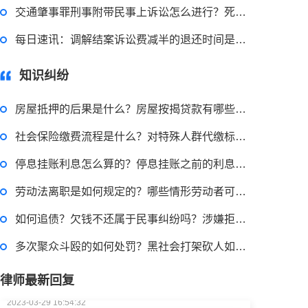
交通肇事罪刑事附带民事上诉讼怎么进行？死亡赔偿金是精神损害赔偿范畴吗？
2023-03-29 16:54:32
每日速讯：调解结案诉讼费减半的退还时间是多久？诉讼费包括律师费吗？
律师回答区
知识纠纷
房屋抵押的后果是什么？房屋按揭贷款有哪些流程？ 当前通讯
小额担保贷款有什么用途？哪些项目属于微利项目？什么是小额担保贷款？
社会保险缴费流程是什么？对特殊人群代缴标准有哪些？ 热讯
2023-03-29 16:54:32
停息挂账利息怎么算的？停息挂账之前的利息还需要吗？
律师回答区
劳动法离职是如何规定的？哪些情形劳动者可以解除劳动合同呢？
如何追债？欠钱不还属于民事纠纷吗？涉嫌拒不执行判决罪会被判刑吗？
小额贷款如何贷？小额贷款不还最终有什么后果？工行个人小额贷款的条件是什么？
多次聚众斗殴的如何处罚？黑社会打架砍人如何处罚？以打架为生的多人组织是黑社会吗？
2023-03-29 16:54:32
律师最新回复
律师回答区