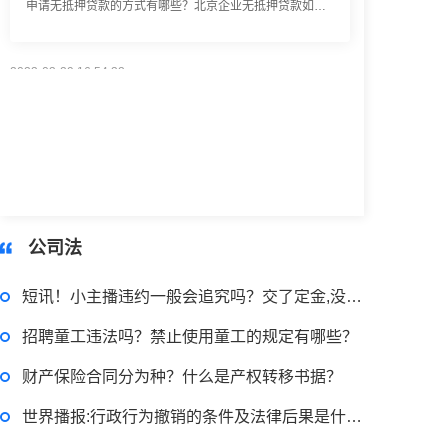
2023-03-29 16:54:32
律师回答区
小额担保贷款有什么用途？哪些项目属于微利项目？什么是小额担保贷款？
2023-03-29 16:54:32
公司法
律师回答区
短讯！小主播违约一般会追究吗？交了定金,没有签订主合同,能退吗？
小额贷款如何贷？小额贷款不还最终有什么后果？工行个人小额贷款的条件是什么？
招聘童工违法吗？禁止使用童工的规定有哪些？
财产保险合同分为种？什么是产权转移书据？
2023-03-29 16:54:32
世界播报:行政行为撤销的条件及法律后果是什么？法律行为与事实行为的区别是什么？
律师回答区