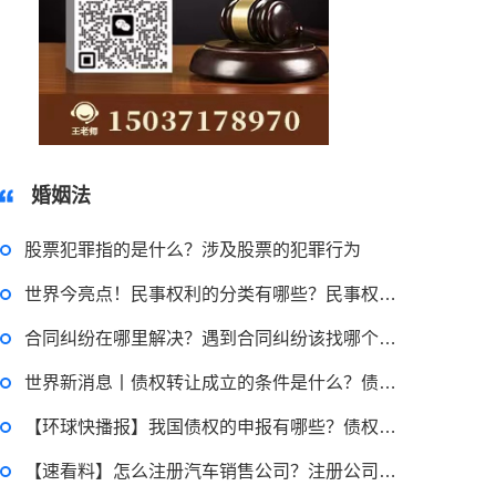
15037178970
婚姻法
股票犯罪指的是什么？涉及股票的犯罪行为
世界今亮点！民事权利的分类有哪些？民事权利能力始于几岁？
合同纠纷在哪里解决？遇到合同纠纷该找哪个部门？
2023-03-29 16:54:32
世界新消息丨债权转让成立的条件是什么？债权转让的前提是什么？
律师回答区
【环球快播报】我国债权的申报有哪些？债权之间有哪些关系？
【速看料】怎么注册汽车销售公司？注册公司的流程有哪些？
申请无抵押贷款的方式有哪些？北京企业无抵押贷款如何申请？