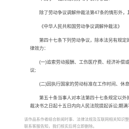
除了劳动争议调解仲裁法第47条的情形外
《中华人民共和国劳动争议调解仲裁法》
第四十七条下列劳动争议，除本法另有规定
律效力：
(一)追索劳动报酬、工伤医疗费、经济补偿
议;
(二)因执行国家的劳动标准在工作时间、休
第五十条当事人对本法第四十七条规定以外
裁决书之日起十五日内向人民法院提起诉讼;期
该作品系作者结合新闻时事、法律法规及互联网相关知识整
联系客服告知，我们核实后将立即删除。
标签：
劳动争议