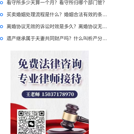
看守所多少天算一个月？看守所归哪个部门管？
律师回答区
买卖婚姻处理流程是什么？婚姻合法有效的条件是什么？ 世界即时看
离婚协议无效的诉讼时效是多久？离婚协议无效怎么起诉？
贷款需要什么条件？贷款买车与全款的区别是什么？贷款买车手续费一般是多少？
遗产继承属于夫妻共同财产吗？什么叫析产分割？|当前简讯