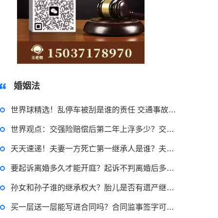
15037178970
婚姻法
世界球精选！乱停车被刮是谁的责任 交通事故理赔需要哪些材料？
世界观点：交强险赔偿后第二年上浮多少？交强险保险公司赔付后能否追偿？
天天速递！夫妻一方死亡第一继承人是谁？夫妻有一人死亡婚姻关系不再存在吗？
要起诉离婚多久才能开庭？起诉不判离婚后多久可以再起诉？ 环球速看
2023-03-29 16:54:32
孙女和孙子谁的继承权大？胎儿是否有遗产继承权?_天天日报
律师回答区
买一层送一层能写进合同吗？合同监事签字可以吗？ 当前热文