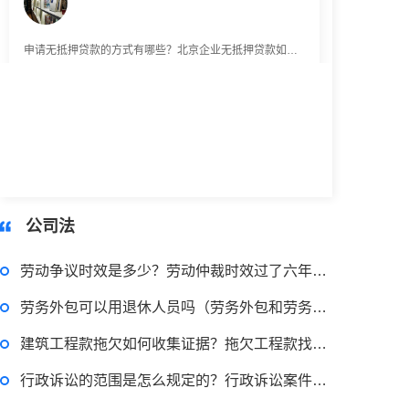
申请无抵押贷款的方式有哪些？北京企业无抵押贷款如何申请？
2023-03-29 16:54:32
律师回答区
小额担保贷款有什么用途？哪些项目属于微利项目？什么是小额担保贷款？
公司法
2023-03-29 16:54:32
劳动争议时效是多少？劳动仲裁时效过了六年怎么办？
律师回答区
劳务外包可以用退休人员吗（劳务外包和劳务派遣区别）
小额贷款如何贷？小额贷款不还最终有什么后果？工行个人小额贷款的条件是什么？
建筑工程款拖欠如何收集证据？拖欠工程款找哪个部门能解决？ 每日聚焦
行政诉讼的范围是怎么规定的？行政诉讼案件中止审理的规定情形有什么？ 焦点日报
2023-03-29 16:54:32