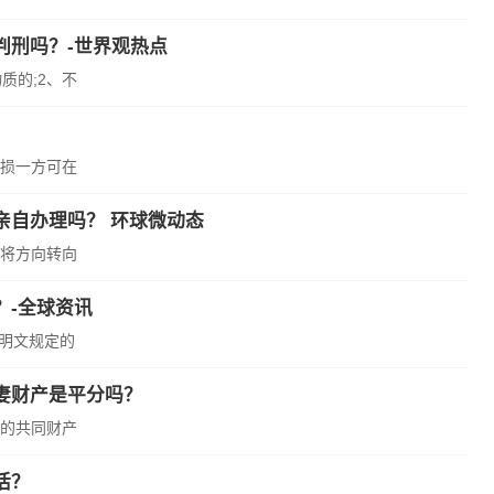
判刑吗？-世界观热点
质的;2、不
损一方可在
亲自办理吗？ 环球微动态
将方向转向
？-全球资讯
律明文规定的
妻财产是平分吗？
的共同财产
活？