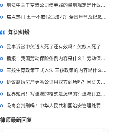
刑法中关于变造公司债券罪的量刑规定是什么？变造公司债券罪的构成要件是什么？
申请无抵押贷款的方式有哪些？北京企业无抵押贷款如何申请？
焦点热门:五一不放假违法吗？全国年节及纪念日放假办法第二条内容是什么？
2023-03-29 16:54:32
知识纠纷
律师回答区
民事诉讼中欠钱人死了还有效吗？欠款人死了起诉状怎么写？
播报：我国劳动保险条例内容是什么？劳动保险需在多少天内购买？
小额担保贷款有什么用途？哪些项目属于微利项目？什么是小额担保贷款？
三孩生育政策正式入法 三孩政策的内容是什么？积极响应三孩政策内容是什么？
2023-03-29 16:54:32
协议离婚房产更名公证用双方到场吗？因丈夫出轨分居后与他人同居还能获得损害赔偿吗？-当前观点
律师回答区
世界短讯！写遗嘱的格式是怎样的？遗嘱订立需要公证吗？
吸毒会判刑吗？中华人民共和国治安管理处罚法第七十二条的内容是什么？ 天天简讯
小额贷款如何贷？小额贷款不还最终有什么后果？工行个人小额贷款的条件是什么？
律师最新回复