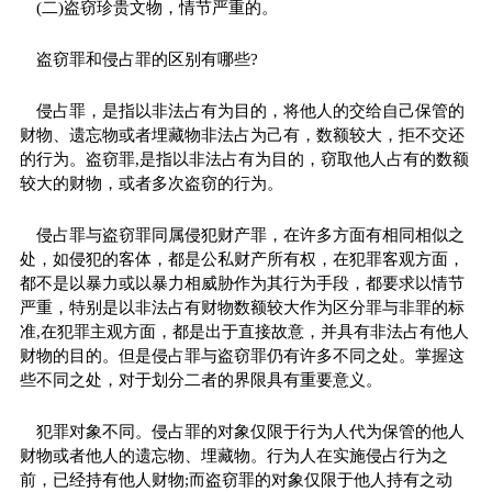
(二)盗窃珍贵文物，情节严重的。
盗窃罪和侵占罪的区别有哪些?
侵占罪，是指以非法占有为目的，将他人的交给自己保管的
财物、遗忘物或者埋藏物非法占为己有，数额较大，拒不交还
的行为。盗窃罪,是指以非法占有为目的，窃取他人占有的数额
较大的财物，或者多次盗窃的行为。
侵占罪与盗窃罪同属侵犯财产罪，在许多方面有相同相似之
处，如侵犯的客体，都是公私财产所有权，在犯罪客观方面，
都不是以暴力或以暴力相威胁作为其行为手段，都要求以情节
严重，特别是以非法占有财物数额较大作为区分罪与非罪的标
准,在犯罪主观方面，都是出于直接故意，并具有非法占有他人
财物的目的。但是侵占罪与盗窃罪仍有许多不同之处。掌握这
些不同之处，对于划分二者的界限具有重要意义。
犯罪对象不同。侵占罪的对象仅限于行为人代为保管的他人
财物或者他人的遗忘物、埋藏物。行为人在实施侵占行为之
前，已经持有他人财物;而盗窃罪的对象仅限于他人持有之动