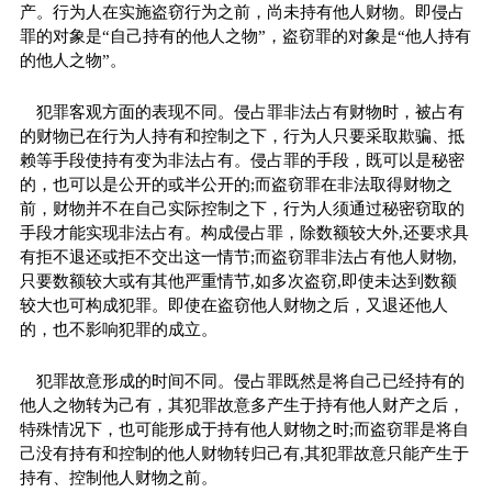
产。行为人在实施盗窃行为之前，尚未持有他人财物。即侵占
罪的对象是“自己持有的他人之物”，盗窃罪的对象是“他人持有
的他人之物”。
犯罪客观方面的表现不同。侵占罪非法占有财物时，被占有
的财物已在行为人持有和控制之下，行为人只要采取欺骗、抵
赖等手段使持有变为非法占有。侵占罪的手段，既可以是秘密
的，也可以是公开的或半公开的;而盗窃罪在非法取得财物之
前，财物并不在自己实际控制之下，行为人须通过秘密窃取的
手段才能实现非法占有。构成侵占罪，除数额较大外,还要求具
有拒不退还或拒不交出这一情节;而盗窃罪非法占有他人财物,
只要数额较大或有其他严重情节,如多次盗窃,即使未达到数额
较大也可构成犯罪。即使在盗窃他人财物之后，又退还他人
的，也不影响犯罪的成立。
犯罪故意形成的时间不同。侵占罪既然是将自己已经持有的
他人之物转为己有，其犯罪故意多产生于持有他人财产之后，
特殊情况下，也可能形成于持有他人财物之时;而盗窃罪是将自
己没有持有和控制的他人财物转归己有,其犯罪故意只能产生于
持有、控制他人财物之前。