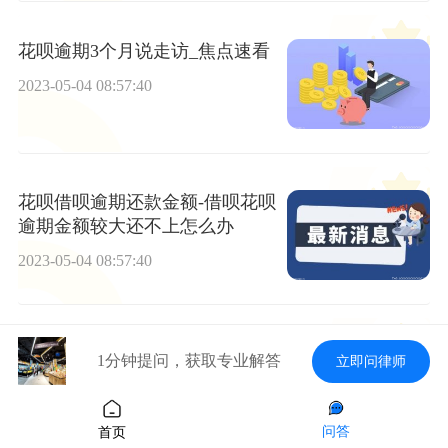
花呗逾期3个月说走访_焦点速看
2023-05-04 08:57:40
花呗借呗逾期还款金额-借呗花呗
逾期金额较大还不上怎么办
2023-05-04 08:57:40
天天速看：协商还款找银监会行
1分钟提问，获取专业解答
立即问律师
么(协商还款银监会投诉)
2023-05-04 08:57:40
问答
首页